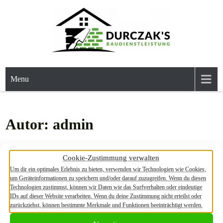
Skip
to
content
BAUDIENSTLEITSTUNG
Wir lieben Ihre Projekte.
DURCZAK’S
Menu
Autor:
admin
Hello world!
Cookie-Zustimmung verwalten
1 Kommentar
|
Uncategorized
Um dir ein optimales Erlebnis zu bieten, verwenden wir Technologien wie Cookies,
um Geräteinformationen zu speichern und/oder darauf zuzugreifen. Wenn du diesen
Welcome to WordPress. This is your first post. Edit or delete it, then
Technologien zustimmst, können wir Daten wie das Surfverhalten oder eindeutige
IDs auf dieser Website verarbeiten. Wenn du deine Zustimmung nicht erteilst oder
start writing!
zurückziehst, können bestimmte Merkmale und Funktionen beeinträchtigt werden.